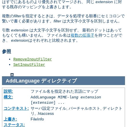
はすでにあるものより優先されてマージされ、 同じ
extension
に対
する既存のマッピングを上書きします。
複数の
filter
を指定するときは、データを処理する順番にセミコロンで
繋いで書く必要があります。
filter
は大文字小文字を区別しません。
引数
extension
は大文字小文字を区別せず、 最初のドットはあって
もなくても構いません。 ファイル名は
複数の拡張子
を持つことがで
き、
extension
はそれぞれと比較されます。
参照
RemoveInputFilter
SetInputFilter
AddLanguage
ディレクティブ
説明:
ファイル名を指定された言語にマップ
構文:
AddLanguage
MIME-lang
extension
[
extension
] ...
コンテキスト:
サーバ設定ファイル, バーチャルホスト, ディレクト
リ, .htaccess
上書き:
FileInfo
ステータス: