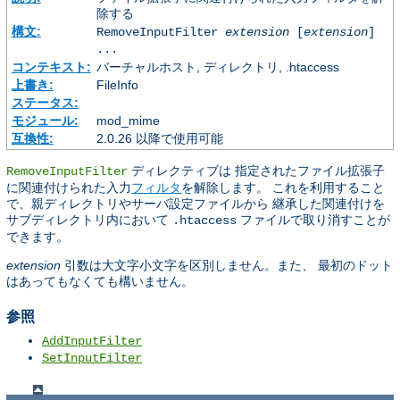
除する
構文:
RemoveInputFilter
extension
[
extension
]
...
コンテキスト:
バーチャルホスト, ディレクトリ, .htaccess
上書き:
FileInfo
ステータス:
モジュール:
mod_mime
互換性:
2.0.26 以降で使用可能
ディレクティブは 指定されたファイル拡張子
RemoveInputFilter
に関連付けられた入力
フィルタ
を解除します。 これを利用すること
で、親ディレクトリやサーバ設定ファイルから 継承した関連付けを
サブディレクトリ内において
ファイルで取り消すことが
.htaccess
できます。
extension
引数は大文字小文字を区別しません。また、 最初のドット
はあってもなくても構いません。
参照
AddInputFilter
SetInputFilter