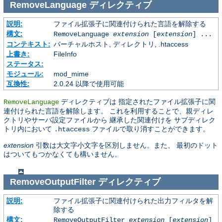
RemoveLanguage
ディレクティブ
説明:
ファイル拡張子に関連付けられた言語を解除する
構文:
RemoveLanguage
extension
[
extension
] ...
コンテキスト:
バーチャルホスト, ディレクトリ, .htaccess
上書き:
FileInfo
ステータス:
モジュール:
mod_mime
互換性:
2.0.24 以降で使用可能
ディレクティブは 指定されたファイル拡張子に関
RemoveLanguage
連付けられた言語を解除します。 これを利用することで、親ディレ
クトリやサーバ設定ファイルから 継承した関連付けを サブディレク
トリ内において
ファイルで取り消すことができます。
.htaccess
extension
引数は大文字小文字を区別しません。また、 最初のドット
はついてもつかなくても構いません。
RemoveOutputFilter
ディレクティブ
説明:
ファイル拡張子に関連付けられた出力フィルタを解
除する
構文:
RemoveOutputFilter
extension
[
extension
]