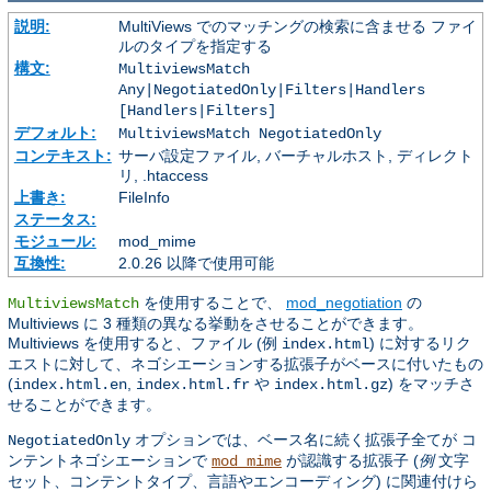
説明:
MultiViews でのマッチングの検索に含ませる ファイ
ルのタイプを指定する
構文:
MultiviewsMatch
Any|NegotiatedOnly|Filters|Handlers
[Handlers|Filters]
デフォルト:
MultiviewsMatch NegotiatedOnly
コンテキスト:
サーバ設定ファイル, バーチャルホスト, ディレクト
リ, .htaccess
上書き:
FileInfo
ステータス:
モジュール:
mod_mime
互換性:
2.0.26 以降で使用可能
を使用することで、
mod_negotiation
の
MultiviewsMatch
Multiviews に 3 種類の異なる挙動をさせることができます。
Multiviews を使用すると、ファイル (例
) に対するリク
index.html
エストに対して、ネゴシエーションする拡張子がベースに付いたもの
(
,
や
) をマッチさ
index.html.en
index.html.fr
index.html.gz
せることができます。
オプションでは、ベース名に続く拡張子全てが コ
NegotiatedOnly
ンテントネゴシエーションで
が認識する拡張子 (
例
文字
mod_mime
セット、コンテントタイプ、言語やエンコーディング) に関連付けら