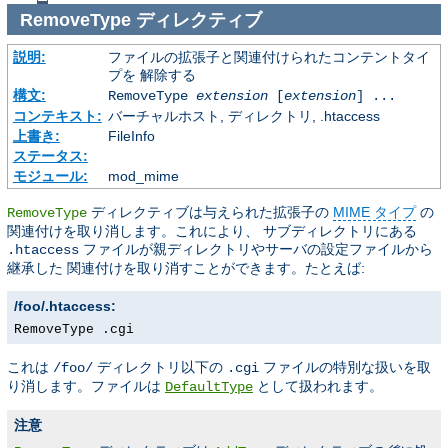
RemoveType
ディレクティブ
説明:
ファイルの拡張子と関連付けられたコンテントタイ
プを 解除する
構文:
RemoveType
extension
[
extension
] ...
コンテキスト:
バーチャルホスト, ディレクトリ, .htaccess
上書き:
FileInfo
ステータス:
モジュール:
mod_mime
ディレクティブは与えられた拡張子の
MIME タイプ
の
RemoveType
関連付けを取り消します。これにより、 サブディレクトリにある
ファイルが親ディレクトリやサーバの設定ファイルから
.htaccess
継承した 関連付けを取り消すことができます。たとえば:
/foo/.htaccess:
RemoveType .cgi
これは
ディレクトリ以下の
ファイルの特別な扱いを取
/foo/
.cgi
り消します。ファイルは
として扱われます。
DefaultType
注意