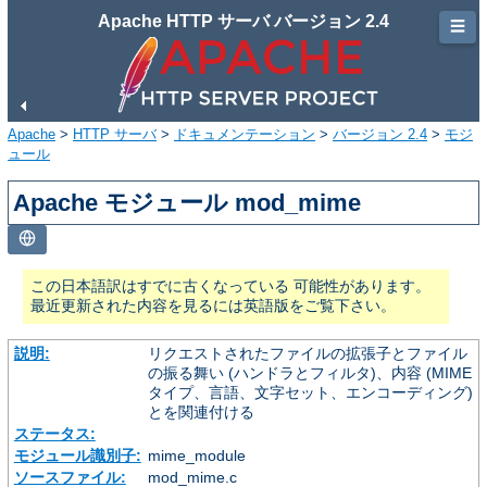
Apache HTTP サーバ バージョン 2.4
☰
Apache
>
HTTP サーバ
>
ドキュメンテーション
>
バージョン 2.4
>
モジ
ュール
Apache モジュール mod_mime
この日本語訳はすでに古くなっている 可能性があります。
最近更新された内容を見るには英語版をご覧下さい。
説明:
リクエストされたファイルの拡張子とファイル
の振る舞い (ハンドラとフィルタ)、内容 (MIME
タイプ、言語、文字セット、エンコーディング)
とを関連付ける
ステータス:
モジュール識別子:
mime_module
ソースファイル:
mod_mime.c