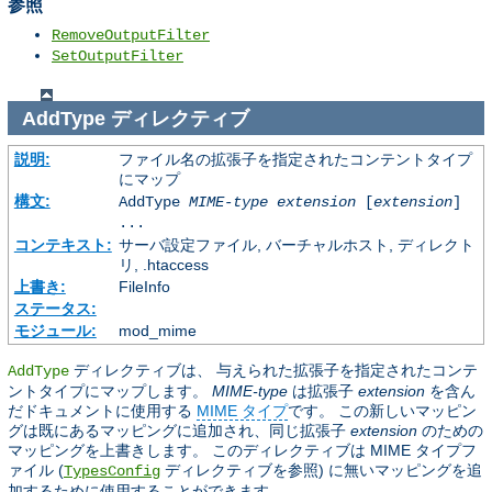
参照
RemoveOutputFilter
SetOutputFilter
AddType
ディレクティブ
説明:
ファイル名の拡張子を指定されたコンテントタイプ
にマップ
構文:
AddType
MIME-type
extension
[
extension
]
...
コンテキスト:
サーバ設定ファイル, バーチャルホスト, ディレクト
リ, .htaccess
上書き:
FileInfo
ステータス:
モジュール:
mod_mime
ディレクティブは、 与えられた拡張子を指定されたコンテ
AddType
ントタイプにマップします。
MIME-type
は拡張子
extension
を含ん
だドキュメントに使用する
MIME タイプ
です。 この新しいマッピン
グは既にあるマッピングに追加され、同じ拡張子
extension
のための
マッピングを上書きします。 このディレクティブは MIME タイプフ
ァイル (
ディレクティブを参照) に無いマッピングを追
TypesConfig
加するために使用することができます。