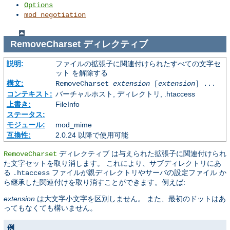
Options
mod_negotiation
RemoveCharset
ディレクティブ
説明:
ファイルの拡張子に関連付けられたすべての文字セ
ット を解除する
構文:
RemoveCharset
extension
[
extension
] ...
コンテキスト:
バーチャルホスト, ディレクトリ, .htaccess
上書き:
FileInfo
ステータス:
モジュール:
mod_mime
互換性:
2.0.24 以降で使用可能
ディレクティブ は与えられた拡張子に関連付けられ
RemoveCharset
た文字セットを取り消します。 これにより、サブディレクトリにあ
る
ファイルが親ディレクトリやサーバの設定ファイル か
.htaccess
ら継承した関連付けを取り消すことができます。例えば:
extension
は大文字小文字を区別しません。 また、最初のドットはあ
ってもなくても構いません。
例