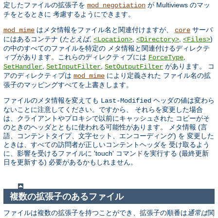
定したファイルの拡張子を
が Multiviews のマッ
mod_negotiation
チをとるときに 考慮するようにできます。
はメタ情報をファイル名と関連付けますが、
サーバ
mod_mime
core
にはあるコンテナ (
たとえば
,
,
,
)
<Location>
<Directory>
<Files>
の中のすべてのファイルを特定の メタ情報と関連付けるディレクテ
ィブがあります。これらのディレクティブには
,
ForceType
,
,
があります。 コ
SetHandler
SetInputFilter
SetOutputFilter
アのディレクティブは
により定義された ファイル名の拡
mod_mime
張子のマッピングすべてを上書きします。
ファイルのメタ情報を変えても
ヘッダの値は変わら
Last-Modified
ないことに注意してください。ですから、 それらを変更した場合
は、クライアントやプロキシで以前にキャッシュされた コピーがそ
のときのヘッダとともに使われる可能性があります。 メタ情報 (言
語、コンテントタイプ、文字セット、エンコーディング) を 変更した
ときは、すべての訪問者が正しいコンテントヘッダを 受け取るよう
に、影響を受けるファイルに 'touch' コマンドを実行する (最終更新
日を更新する) 必要があるかもしれません。
複数の拡張子のあるファイル
ファイルは複数の拡張子を持つことができ、拡張子の順番は
通常は
関