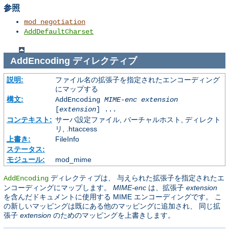
参照
mod_negotiation
AddDefaultCharset
AddEncoding
ディレクティブ
説明:
ファイル名の拡張子を指定されたエンコーディング
にマップする
構文:
AddEncoding
MIME-enc
extension
[
extension
] ...
コンテキスト:
サーバ設定ファイル, バーチャルホスト, ディレクト
リ, .htaccess
上書き:
FileInfo
ステータス:
モジュール:
mod_mime
ディレクティブは、 与えられた拡張子を指定されたエ
AddEncoding
ンコーディングにマップします。
MIME-enc
は、拡張子
extension
を含んだドキュメントに使用する MIME エンコーディングです。 こ
の新しいマッピングは既にある他のマッピングに追加され、 同じ拡
張子
extension
のためのマッピングを上書きします。