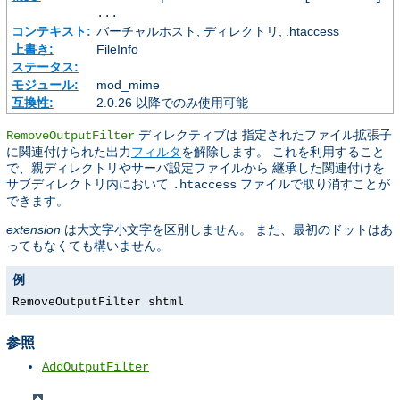
...
コンテキスト:
バーチャルホスト, ディレクトリ, .htaccess
上書き:
FileInfo
ステータス:
モジュール:
mod_mime
互換性:
2.0.26 以降でのみ使用可能
ディレクティブは 指定されたファイル拡張子
RemoveOutputFilter
に関連付けられた出力
フィルタ
を解除します。 これを利用すること
で、親ディレクトリやサーバ設定ファイルから 継承した関連付けを
サブディレクトリ内において
ファイルで取り消すことが
.htaccess
できます。
extension
は大文字小文字を区別しません。 また、最初のドットはあ
ってもなくても構いません。
例
RemoveOutputFilter shtml
参照
AddOutputFilter