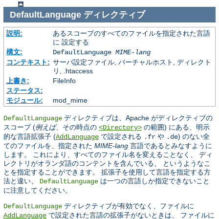
DefaultLanguage
ディレクティブ
説明:
あるスコープのすべてのファイルを指定された言語
に 設定する
構文:
DefaultLanguage
MIME-lang
コンテキスト:
サーバ設定ファイル, バーチャルホスト, ディレクト
リ, .htaccess
上書き:
FileInfo
ステータス:
モジュール:
mod_mime
ディレクティブは、Apache がディレクティブの
DefaultLanguage
スコープ (
例えば
、その時点の
の範囲) にある、明示
<Directory>
的な言語拡張子 (
で設定される
や
) のない全
AddLanguage
.fr
.de
てのファイルを、指定された
MIME-lang
言語であるとみなすように
します。 これにより、すべてのファイル名を変えることなく、 ディ
レクトリがオランダ語のコンテントを含んでいる、 というようなこ
とを指定することができます。 拡張子を使用して言語を指定する方
法と違い、
は一つの言語しか指定できないこと
DefaultLanguage
に注意してください。
ディレクティブが有効でなく、ファイルに
DefaultLanguage
で設定された言語の拡張子がないときは、 ファイルに
AddLanguage