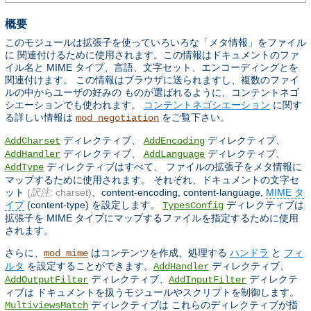
概要
このモジュールは拡張子を使っていろいろな「メタ情報」をファイル
に 関連付けるために使用されます。この情報はドキュメントのファ
イル名と MIME タイプ、言語、文字セット、エンコーディングとを
関連付けます。 この情報はブラウザに送られますし、複数のファイ
ルの中からユーザの好みの ものが選ばれるように、コンテントネゴ
シエーションでも使われます。
コンテントネゴシエーション
に関す
る詳しい情報は
をご覧下さい。
mod_negotiation
ディレクティブ、
ディレクティブ、
AddCharset
AddEncoding
ディレクティブ、
ディレクティブ、
AddHandler
AddLanguage
ディレクティブはすべて、 ファイルの拡張子をメタ情報に
AddType
マップするために使用されます。 それぞれ、ドキュメントの文字セ
ット
(
訳注:
charset)
、content-encoding, content-language,
MIME タ
イプ
(content-type) を設定します。
ディレクティブは
TypesConfig
拡張子を MIME タイプにマップするファイルを指定するために使用
されます。
さらに、
はコンテンツを作成、処理する
ハンドラ
と
フィ
mod_mime
ルタ
を設定することができます。
ディレクティブ、
AddHandler
ディレクティブ、
ディレクテ
AddOutputFilter
AddInputFilter
ィブは ドキュメントを扱うモジュールやスクリプトを制御します。
ディレクティブは これらのディレクティブが指
MultiviewsMatch