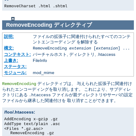
RemoveCharset .html .shtml
RemoveEncoding
ディレクティブ
説明:
ファイルの拡張子に関連付けられたすべてのコンテ
ントエンコーディング を解除する
構文:
RemoveEncoding
extension
[
extension
] ...
コンテキスト:
バーチャルホスト, ディレクトリ, .htaccess
上書き:
FileInfo
ステータス:
モジュール:
mod_mime
ディレクティブは、 与えられた拡張子に関連付け
RemoveEncoding
られたエンコーディングを取り消します。 これにより、サブディレ
クトリにある
ファイルが親ディレクトリやサーバの設定
.htaccess
ファイルから継承した関連付けを 取り消すことができます。
/foo/.htaccess:
AddEncoding x-gzip .gz
AddType text/plain .asc
<Files *.gz.asc>
RemoveEncoding .gz