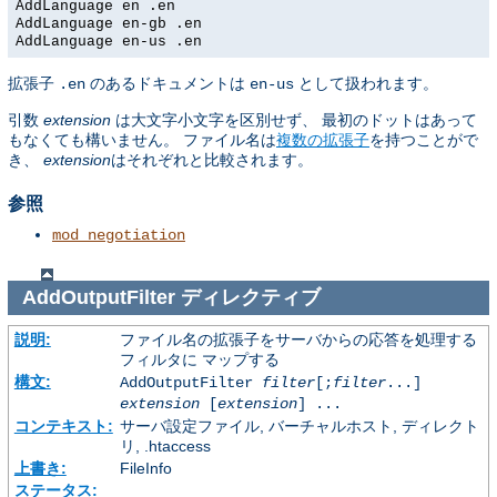
AddLanguage en .en
AddLanguage en-gb .en
AddLanguage en-us .en
拡張子
のあるドキュメントは
として扱われます。
.en
en-us
引数
extension
は大文字小文字を区別せず、 最初のドットはあって
もなくても構いません。 ファイル名は
複数の拡張子
を持つことがで
き、
extension
はそれぞれと比較されます。
参照
mod_negotiation
AddOutputFilter
ディレクティブ
説明:
ファイル名の拡張子をサーバからの応答を処理する
フィルタに マップする
構文:
AddOutputFilter
filter
[;
filter
...]
extension
[
extension
] ...
コンテキスト:
サーバ設定ファイル, バーチャルホスト, ディレクト
リ, .htaccess
上書き:
FileInfo
ステータス: