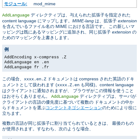
モジュール:
mod_mime
ディレクティブは、与えられた拡張子を指定された
AddLanguage
content language にマップします。
MIME-lang
は、拡張子
extension
を含んでいるファイル名の MIME における言語です。 この新しいマ
ッピングは既にあるマッピングに追加され、同じ拡張子
extension
の
ためのマッピングを上書きします。
例
AddEncoding x-compress .Z
AddLanguage en .en
AddLanguage fr .fr
この場合、
ドキュメントは compress された英語のドキ
xxxx.en.Z
ュメントとして扱われます (
も同様)。content language
xxxx.Z.en
はクライアントに通知されますが、 ブラウザがこの情報を使うこと
はおそらくありません。
ディレクティブは、サーバが
AddLanguage
クライアントの言語の優先度に基づいて複数の ドキュメントの中か
らドキュメントを選ぶ
コンテントネゴシエーション
のためにより役に
立ちます。
複数の言語が同じ拡張子に割り当てられているときは、 最後のもの
が使用されます。すなわち、次のような場合、