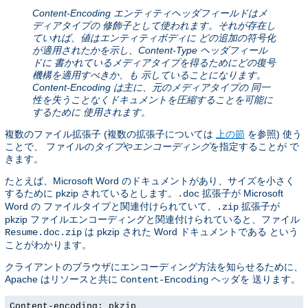
Content-Encoding エンティティヘッダフィールドはメ
ディアタイプの 修飾子として使われます。それが存在し
ていれば、値はエンティティボディに どの追加の符号化
が適用されたかを示し、Content-Type ヘッダフィール
ドに 書かれているメディアタイプを得るためにどの復号
機構を適用すべきか、も 示していることになります。
Content-Encoding は主に、元のメディアタイプの 同一
性を失うことなくドキュメントを圧縮することを可能に
するために 使用されます。
複数のファイル拡張子 (複数の拡張子については
上の節
を参照) 使う
ことで、 ファイルの
タイプ
や
エンコーディング
を指定することが で
きます。
たとえば、Microsoft Word のドキュメントがあり、サイズを小さく
するために pkzip されているとします。
拡張子が Microsoft
.doc
Word の ファイルタイプと関連付けられていて、
拡張子が
.zip
pkzip ファイルエンコーディングと関連付けられていると、ファイル
は pkzip された Word ドキュメントである という
Resume.doc.zip
ことがわかります。
クライアントのブラウザにエンコーディング方法を知らせるために、
Apache はリソースと共に
ヘッダを 送ります。
Content-Encoding
Content-encoding: pkzip