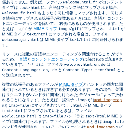
係ありません。例えば、ファイル
がコンテント
welcome.html.fr
タイプは
に、言語はフランス語にマップされる場合、
text/html
もまったく同じ情報にマップされます。 同じメ
welcome.fr.html
タ情報にマップされる拡張子が複数あるときには、言語と コンテン
トエンコーディングを除いて、 右側にあるものが使用されます。た
とえば、
が
MIME タイプ
にマップされ、
が
.gif
image/gif
.html
MIME タイプ
にマップされる場合は、ファイル
text/html
は MIME タイプ
に関連付けられま
welcome.gif.html
text/html
す。
リソースに複数の言語やエンコーディングを関連付けること ができ
るため、
言語
と
コンテントエンコーディング
は前のものに追加され
ていきます。 たとえば、ファイル
は
welcome.html.en.de
と
とし
Content-Language: en, de
Content-Type: text/html
て送信されます。
複数の拡張子のあるファイルが
MIME タイプ
とハンドラの両方に関
連付けられているときは注意する必要があります。 その場合、普通
はリクエストがハンドラに関連付けられた モジュールによって扱わ
れることになります。たとえば、拡張子
が (
.imap
mod_imagemap
の)
にマップされていて、
が MIME タイプ
imap-file
.html
にマップされているときは、ファイル
text/html
は
ハンドラと
MIME タ
world.imap.html
imap-file
text/html
イプに関連付けられます。ファイルが処理されるときは
imap-file
ハンドラが使用されますので、そのファイルは
のイ
mod_imagemap