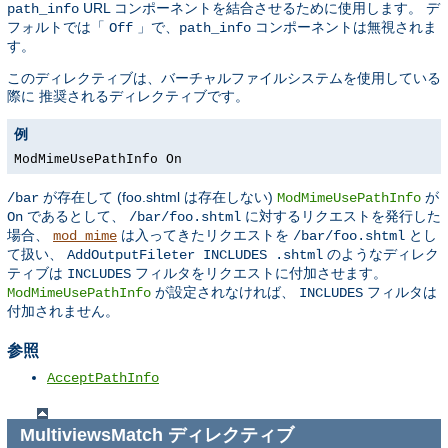
URL コンポーネントを結合させるために使用します。 デ
path_info
フォルトでは「
」で、
コンポーネントは無視されま
Off
path_info
す。
このディレクティブは、バーチャルファイルシステムを使用している
際に 推奨されるディレクティブです。
例
ModMimeUsePathInfo On
が存在して (foo.shtml は存在しない)
が
/bar
ModMimeUsePathInfo
であるとして、
に対するリクエストを発行した
On
/bar/foo.shtml
場合、
は入ってきたリクエストを
とし
mod_mime
/bar/foo.shtml
て扱い、
のようなディレク
AddOutputFileter INCLUDES .shtml
ティブは
フィルタをリクエストに付加させます。
INCLUDES
が設定されなければ、
フィルタは
ModMimeUsePathInfo
INCLUDES
付加されません。
参照
AcceptPathInfo
MultiviewsMatch
ディレクティブ