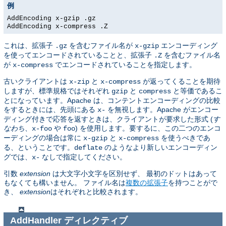
例
AddEncoding x-gzip .gz
AddEncoding x-compress .Z
これは、拡張子
を含むファイル名が
エンコーディング
.gz
x-gzip
を使ってエンコードされていることと、拡張子
を含むファイル名
.Z
が
でエンコードされていることを指定します。
x-compress
古いクライアントは
と
が返ってくることを期待
x-zip
x-compress
しますが、標準規格ではそれぞれ
と
と等価であるこ
gzip
compress
とになっています。Apache は、コンテントエンコーディングの比較
をするときには、先頭にある
を無視します。Apache がエンコー
x-
ディング付きで応答を返すときは、クライアントが要求した形式 (
す
なわち
、
や
) を使用します。要するに、この二つのエンコ
x-foo
foo
ーディングの場合は常に
と
を使うべきであ
x-gzip
x-compress
る、ということです。
のようなより新しいエンコーディン
deflate
グでは、
なしで指定してください。
x-
引数
extension
は大文字小文字を区別せず、 最初のドットはあって
もなくても構いません。 ファイル名は
複数の拡張子
を持つことがで
き、
extension
はそれぞれと比較されます。
AddHandler
ディレクティブ