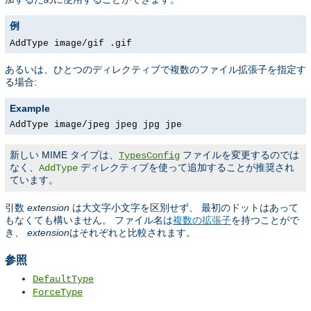
例
AddType image/gif .gif
あるいは、ひとつのディレクティブで複数のファイル拡張子を指定す
る場合:
Example
AddType image/jpeg jpeg jpg jpe
新しい MIME タイプは、
ファイルを変更するのでは
TypesConfig
なく、
ディレクティブを使って追加することが推奨され
AddType
ています。
引数
extension
は大文字小文字を区別せず、 最初のドットはあって
もなくても構いません。 ファイル名は
複数の拡張子
を持つことがで
き、
extension
はそれぞれと比較されます。
参照
DefaultType
ForceType