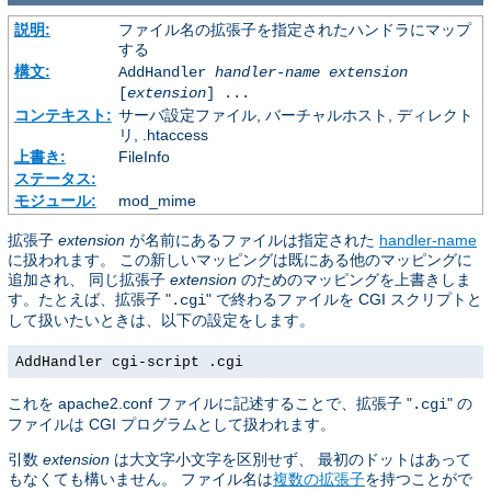
説明:
ファイル名の拡張子を指定されたハンドラにマップ
する
構文:
AddHandler
handler-name
extension
[
extension
] ...
コンテキスト:
サーバ設定ファイル, バーチャルホスト, ディレクト
リ, .htaccess
上書き:
FileInfo
ステータス:
モジュール:
mod_mime
拡張子
extension
が名前にあるファイルは指定された
handler-name
に扱われます。 この新しいマッピングは既にある他のマッピングに
追加され、 同じ拡張子
extension
のためのマッピングを上書きしま
す。たとえば、拡張子 "
" で終わるファイルを CGI スクリプトと
.cgi
して扱いたいときは、以下の設定をします。
AddHandler cgi-script .cgi
これを apache2.conf ファイルに記述することで、拡張子 "
" の
.cgi
ファイルは CGI プログラムとして扱われます。
引数
extension
は大文字小文字を区別せず、 最初のドットはあって
もなくても構いません。 ファイル名は
複数の拡張子
を持つことがで