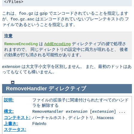
</Files>
これは、
は gzip でエンコードされていることを指定します
foo.gz
が、
はエンコードされていないプレーンテキストの フ
foo.gz.asc
ァイルであるということを指定します。
注意
は
ディレクティブの
後
で処理さ
RemoveEncoding
AddEncoding
れますので、 同じディレクトリの設定中に両方が現れると、 後者
の効果が打ち消される可能性があります。
extension
は大文字小文字を区別しません。 また、最初のドットはあ
ってもなくても構いません。
RemoveHandler
ディレクティブ
説明:
ファイルの拡張子に関連付けられたすべてのハンド
ラを 解除する
構文:
RemoveHandler
extension
[
extension
] ...
コンテキスト:
バーチャルホスト, ディレクトリ, .htaccess
上書き:
FileInfo
ステータス: