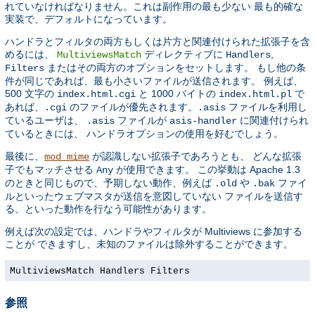
れていなければなりません。これは副作用の最も少ない 最も的確な
実装で、デフォルトになっています。
ハンドラとフィルタの両方もしくは片方と関連付けられた拡張子を含
めるには、
ディレクティブに
,
MultiviewsMatch
Handlers
またはその両方のオプションをセットします。 もし他の条
Filters
件が同じであれば、最も小さいファイルが送信されます。 例えば、
500 文字の
と 1000 バイトの
で
index.html.cgi
index.html.pl
あれば、
のファイルが優先されます。
ファイルを利用し
.cgi
.asis
ているユーザは、
ファイルが
に関連付けられ
.asis
asis-handler
ているときには、 ハンドラオプションの使用を好むでしょう。
最後に、
が認識しない拡張子であろうとも、 どんな拡張
mod_mime
子でもマッチさせる
が使用できます。 この挙動は Apache 1.3
Any
のときと同じもので、予期しない動作、例えば
や
ファイ
.old
.bak
ルといったウェブマスタが送信を意図していない ファイルを送信す
る、といった動作を行なう可能性があります。
例えば次の設定では、ハンドラやフィルタが Multiviews に参加する
ことが できますし、未知のファイルは除外することができます。
MultiviewsMatch Handlers Filters
参照