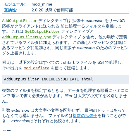
モジュール:
mod_mime
互換性:
2.0.26 以降で使用可能
ディレクティブは 拡張子
extension
をサーバの
AddOutputFilter
応答がクライアントに送られる 前に処理する
フィルタ
を定義しま
す。 これは
ディレクティブと
SetOutputFilter
ディレクティブ を含め、他の場所で定義
AddOutputFilterByType
されているフィルタに加えられます。 この新しいマッピングは既に
あるマッピングに追加され、同じ拡張子
extension
のためのマッピン
グを上書きします。
例えば、以下の設定はすべての
ファイルを SSI で処理し、
.shtml
その出力を
を使って圧縮します。
mod_deflate
AddOutputFilter INCLUDES;DEFLATE shtml
複数のフィルタを指定するときは、データを処理する順番にセミコロ
ンで 繋いで書く必要があります。
filter
は大文字小文字を区別しませ
ん。
引数
extension
は大文字小文字を区別せず、 最初のドットはあって
もなくても構いません。 ファイル名は
複数の拡張子
を持つことがで
き、
extension
はそれぞれと比較されます。