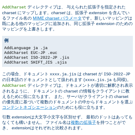
ディレクティブは、 与えられた拡張子を指定された
AddCharset
charset にマップします。
charset
は、拡張子
extension
を含んでい
るファイル名の
MIME charset パラメータ
です。新しいマッピングは
既にある他のマッピングに追加され、同じ拡張子
extension
のための
マッピングを上書きします。
例
AddLanguage ja .ja
AddCharset EUC-JP .euc
AddCharset ISO-2022-JP .jis
AddCharset SHIFT_JIS .sjis
この場合、ドキュメント
は charset が
xxxx.ja.jis
ISO-2022-JP
の日本語のドキュメントとして扱われます (
も同様)。
xxxx.jis.ja
ディレクティブは、ドキュメントが適切に解釈され表示
AddCharset
されるように、 ドキュメントの charset の情報をクライアントに教
えるために役に立ちます。 また、サーバがクライアントの charset
の優先度に基づいて複数のドキュメントの中からドキュメントを選ぶ
コンテントネゴシエーション
のためにも役に立ちます。
引数
extension
は大文字小文字を区別せず、 最初のドットはあっても
なくても構いません。 ファイル名は
複数の拡張子
を持つことがで
き、
extension
はそれぞれと比較されます。