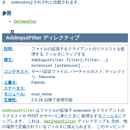
き、
extension
はそれぞれと比較されます。
参照
SetHandler
AddInputFilter
ディレクティブ
説明:
ファイルの拡張子をクライアントのリクエストを処
理する フィルタにマップする
構文:
AddInputFilter
filter
[;
filter
...]
extension
[
extension
] ...
コンテキスト:
サーバ設定ファイル, バーチャルホスト, ディレクト
リ, .htaccess
上書き:
FileInfo
ステータス:
モジュール:
mod_mime
互換性:
2.0.26 以降で使用可能
はファイルの拡張子
extension
をクライアントの
AddInputFilter
リクエストや POST がサーバに来たときに 処理をする
フィルタ
にマ
ップします。 これは、
ディレクティブも 含め、他
SetInputFilter
の場所で定義されているフィルタに加えられます。 このマッピング