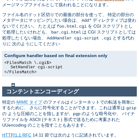
メージマップファイルとして扱われることになります。
ファイル名のドット区切りでの最後の部分を使って、 特定の部分の
メタデータにマッピングしたい場合は、
ディレクティブは使わ
Add*
ないでください。 たとえば
を CGI スクリプトとし
foo.html.cgi
て処理したいけれども、
は CGI スクリプトとしては
bar.cgi.html
処理したくない場合、
とする代わ
AddHandler cgi-script .cgi
りに 次のようにしてください
Configure handler based on final extension only
<FilesMatch \.cgi$>
SetHandler cgi-script
</FilesMatch>
コンテントエンコーディング
特定の
MIME タイプ
のファイルはインターネットでの転送を簡単に
するために、 さらに符号化することができます。これは通常は
gzip
の ような圧縮のことを指しますが、
のような暗号化や、 バイナ
pgp
リファイルを ASCII (テキスト) 形式で送るために考案された
UUencoding のことを指すこともあります。
HTTP/1.1 RFC
14.11 節では次のように記述されています。