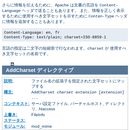
さらに情報を伝えるために、Apache は文書の言語を
Content-
ヘッダで送ることもあります。 また、情報を正しく表示
Language
するために使用すべき文字セットを示すために
ヘッダ
Conten-Type
に情報を追加することもあります。
Content-Language: en, fr
Content-Type: text/plain; charset=ISO-8859-1
言語の指定は二文字の短縮形で行なわれます。
が 使用すべ
charset
き文字セットの名前です。
AddCharset
ディレクティブ
説明:
ファイル名の拡張子を指定された文字セットにマッ
プする
構文:
AddCharset
charset
extension
[
extension
]
...
コンテキスト:
サーバ設定ファイル, バーチャルホスト, ディレクト
リ, .htaccess
上書き:
FileInfo
ステータス:
モジュール:
mod_mime