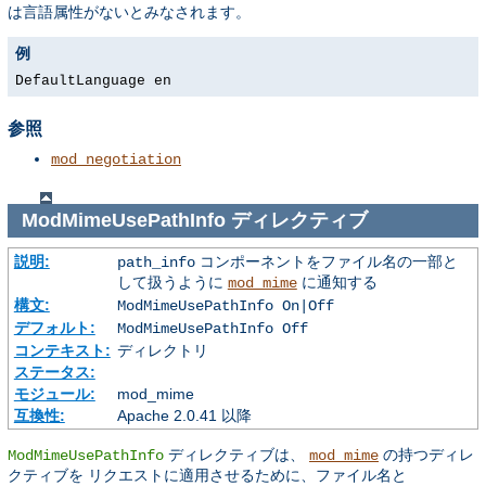
は言語属性がないとみなされます。
例
DefaultLanguage en
参照
mod_negotiation
ModMimeUsePathInfo
ディレクティブ
説明:
コンポーネントをファイル名の一部と
path_info
して扱うように
に通知する
mod_mime
構文:
ModMimeUsePathInfo On|Off
デフォルト:
ModMimeUsePathInfo Off
コンテキスト:
ディレクトリ
ステータス:
モジュール:
mod_mime
互換性:
Apache 2.0.41 以降
ディレクティブは、
の持つディレ
ModMimeUsePathInfo
mod_mime
クティブを リクエストに適用させるために、ファイル名と