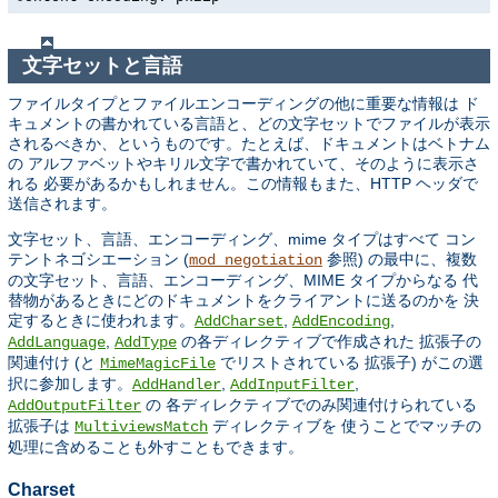
文字セットと言語
ファイルタイプとファイルエンコーディングの他に重要な情報は ド
キュメントの書かれている言語と、どの文字セットでファイルが表示
されるべきか、というものです。たとえば、ドキュメントはベトナム
の アルファベットやキリル文字で書かれていて、そのように表示さ
れる 必要があるかもしれません。この情報もまた、HTTP ヘッダで
送信されます。
文字セット、言語、エンコーディング、mime タイプはすべて コン
テントネゴシエーション (
参照) の最中に、複数
mod_negotiation
の文字セット、言語、エンコーディング、MIME タイプからなる 代
替物があるときにどのドキュメントをクライアントに送るのかを 決
定するときに使われます。
,
,
AddCharset
AddEncoding
,
の各ディレクティブで作成された 拡張子の
AddLanguage
AddType
関連付け (と
でリストされている 拡張子) がこの選
MimeMagicFile
択に参加します。
,
,
AddHandler
AddInputFilter
の 各ディレクティブでのみ関連付けられている
AddOutputFilter
拡張子は
ディレクティブを 使うことでマッチの
MultiviewsMatch
処理に含めることも外すこともできます。
Charset