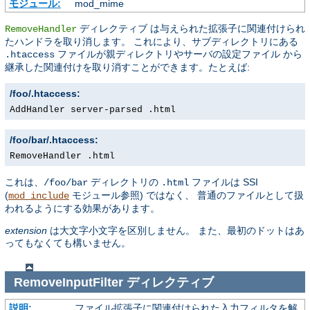
モジュール:
mod_mime
ディレクティブ は与えられた拡張子に関連付けられ
RemoveHandler
たハンドラを取り消します。 これにより、サブディレクトリにある
ファイルが親ディレクトリやサーバの設定ファイル から
.htaccess
継承した関連付けを取り消すことができます。たとえば:
/foo/.htaccess:
AddHandler server-parsed .html
/foo/bar/.htaccess:
RemoveHandler .html
これは、
ディレクトリの
ファイルは SSI
/foo/bar
.html
(
モジュール参照) ではなく、 普通のファイルとして扱
mod_include
われるようにする効果があります。
extension
は大文字小文字を区別しません。 また、最初のドットはあ
ってもなくても構いません。
RemoveInputFilter
ディレクティブ
説明:
ファイル拡張子に関連付けられた入力フィルタを解