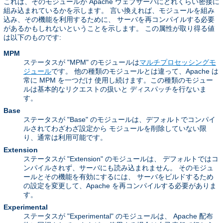
これは、そのモジュールが Apache ウェブサーバにどれくらい密接に
組み込まれているかを示します。 言い換えれば、モジュールを組み
込み、その機能を利用するために、 サーバを再コンパイルする必要
があるかもしれないということを示します。 この属性が取り得る値
は以下のものです:
MPM
ステータスが "MPM" のモジュールは
マルチプロセッシングモ
ジュール
です。 他の種類のモジュールとは違って、Apache は
常に MPM を一つだけ 使用し続けます。この種類のモジュー
ルは基本的なリクエストの扱いと ディスパッチを行ないま
す。
Base
ステータスが "Base" のモジュールは、デフォルトでコンパイ
ルされてわざわざ設定から モジュールを削除していない限
り、通常は利用可能です。
Extension
ステータスが "Extension" のモジュールは、 デフォルトではコ
ンパイルされず、サーバにも読み込まれません。 そのモジュ
ールとその機能を有効にするには、 サーバをビルドするため
の設定を変更して、Apache を再コンパイルする必要がありま
す。
Experimental
ステータスが "Experimental" のモジュールは、 Apache 配布